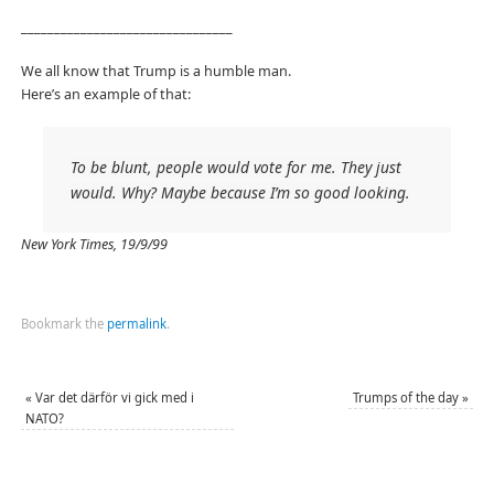
________________________________
We all know that Trump is a humble man.
Here’s an example of that:
T
o be blunt, people would vote for me. They just
would. Why? Maybe because I’m so good looking.
New York Times, 19/9/99
Bookmark the
permalink
.
«
Var det därför vi gick med i
Trumps of the day
»
NATO?