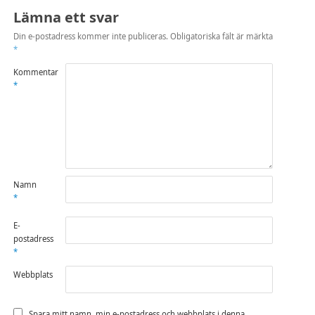
Lämna ett svar
Din e-postadress kommer inte publiceras.
Obligatoriska fält är märkta
*
Kommentar
*
Namn
*
E-
postadress
*
Webbplats
Spara mitt namn, min e-postadress och webbplats i denna