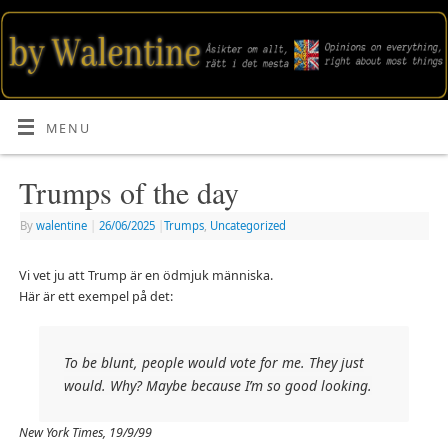
MENU
Trumps of the day
By
walentine
|
26/06/2025
|
Trumps
,
Uncategorized
Vi vet ju att Trump är en ödmjuk människa.
Här är ett exempel på det:
T
o be blunt, people would vote for me. They just
would. Why? Maybe because I’m so good looking.
New York Times, 19/9/99