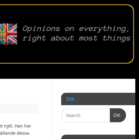
Sök
OK
et nytt. Han har
ällande dessa.