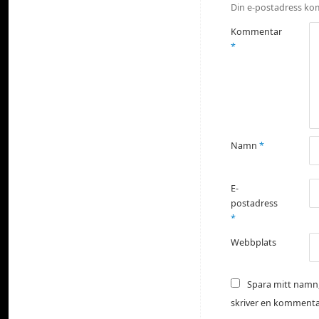
Din e-postadress kom
Kommentar
*
Namn
*
E-
postadress
*
Webbplats
Spara mitt namn,
skriver en kommenta