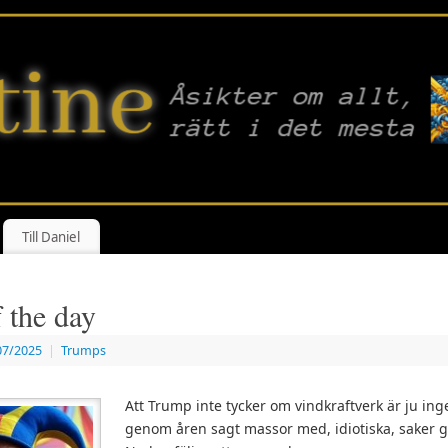
Till Daniel
 the day
07/2025
|
Trumps
Att Trump inte tycker om vindkraftverk är ju ing
genom åren sagt massor med, idiotiska, saker g