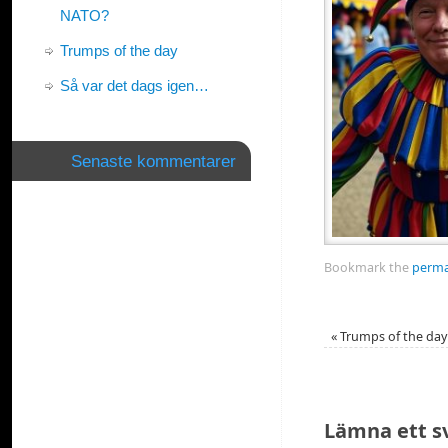
NATO?
Trumps of the day
Så var det dags igen…
Senaste kommentarer
Bookmark the
perma
«
Trumps of the day
Lämna ett s