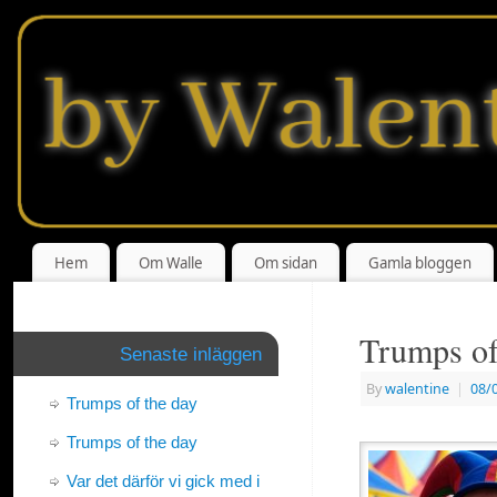
Hem
Om Walle
Om sidan
Gamla bloggen
Trumps of
Senaste inläggen
By
walentine
|
08/
Trumps of the day
Trumps of the day
Var det därför vi gick med i